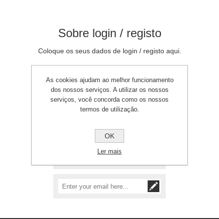
Sobre login / registo
Coloque os seus dados de login / registo aqui.
As cookies ajudam ao melhor funcionamento
dos nossos serviços. A utilizar os nossos
serviços, você concorda como os nossos
termos de utilização.
Precisa de assistência?
+351 212 149 696
OK
(custo de chamada
para rede fixa
Ler mais
nacional)