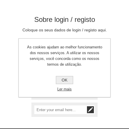
Sobre login / registo
Coloque os seus dados de login / registo aqui.
As cookies ajudam ao melhor funcionamento
dos nossos serviços. A utilizar os nossos
serviços, você concorda como os nossos
termos de utilização.
Precisa de assistência?
+351 212 149 696
OK
(custo de chamada
para rede fixa
Ler mais
nacional)