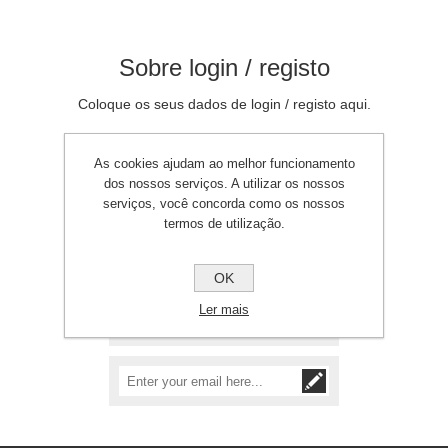
Sobre login / registo
Coloque os seus dados de login / registo aqui.
As cookies ajudam ao melhor funcionamento
dos nossos serviços. A utilizar os nossos
serviços, você concorda como os nossos
termos de utilização.
Precisa de assistência?
+351 212 149 696
OK
(custo de chamada
para rede fixa
Ler mais
nacional)