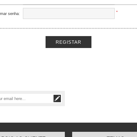
*
rmar senha: