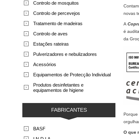
Controlo de mosquitos
Contamo
Controlo de percevejos
novas t
Tratamento de madeiras
A
Copra
é audit
Controlo de aves
da Groq
Estações rateiras
Pulverizadores e nebulizadores
Acessórios
Equipamentos de Protecção Individual
Produtos desinfetantes e
equipamentos de higiene
FABRICANTES
Porque
orgulha
BASF
O que 
I.N.D.I.A