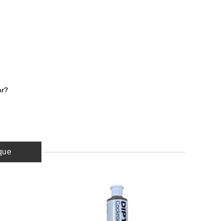
ar?
que