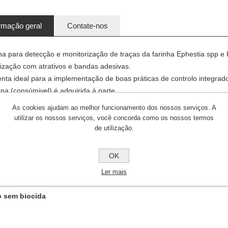
rmação geral
Contate-nos
a para detecção e monitorização de traças da farinha Ephestia spp e P
lização com atrativos e bandas adesivas.
nta ideal para a implementação de boas práticas de controlo integrad
na (consúmivel) é adquirida á parte.
a em embalagens de 1 unidade
As cookies ajudam ao melhor funcionamento dos nossos serviços. A
utilizar os nossos serviços, você concorda como os nossos termos
de utilização.
OK
Ler mais
o sem biocida