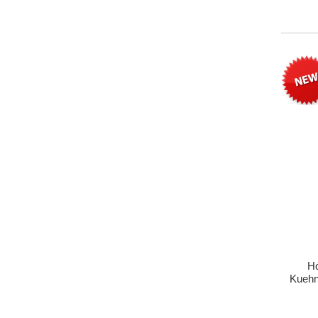
Ho
Kuehni