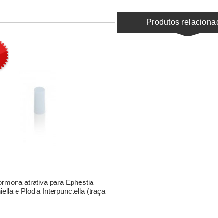
Produtos relaciona
rmona atrativa para Ephestia
ella e Plodia Interpunctella (traça
da farinha)