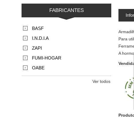
FABRICANTES
Info
BASF
Armadilh
I.N.D.I.A
Para uti
Ferrame
ZAPI
A hormo
FUMI-HOGAR
Vendid
OABE
Ver todos
Produt