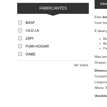
Info
FABRICANTES
Este
de
BASF
Com horm
I.N.D.I.A
É ideal 
ZAPI
Bl
Bla
FUMI-HOGAR
Pe
OABE
Mas tam
Graças 
Ver todos
Dimens
Comprim
Largura
Altura: 
Vendid