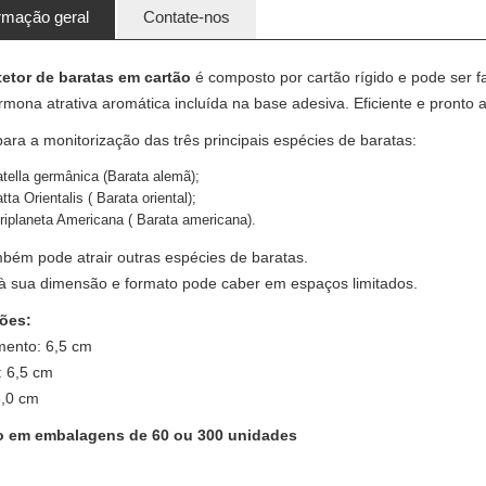
rmação geral
Contate-nos
tetor de baratas em cartão
é composto por cartão rígido e pode ser f
ona atrativa aromática incluída na base adesiva. Eficiente e pronto a
para a monitorização das três principais espécies de baratas:
atella germânica (Barata alemã);
tta Orientalis ( Barata oriental);
riplaneta Americana ( Barata americana).
bém pode atrair outras espécies de baratas.
à sua dimensão e formato pode caber em espaços limitados.
ões:
ento: 6,5 cm
: 6,5 cm
3,0 cm
o em embalagens de 60 ou 300 unidades