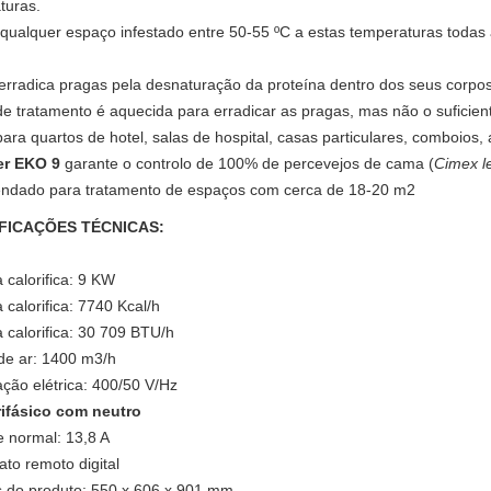
turas.
ualquer espaço infestado entre 50-55 ºC a estas temperaturas todas a
 erradica pragas pela desnaturação da proteína dentro dos seus corpos
e tratamento é aquecida para erradicar as pragas, mas não o suficien
para quartos de hotel, salas de hospital, casas particulares, comboios, 
er EKO 9
garante o controlo de 100% de percevejos de cama (
Cimex le
dado para tratamento de espaços com cerca de 18-20 m2
FICAÇÕES TÉCNICAS:
 calorifica: 9 KW
 calorifica: 7740 Kcal/h
 calorifica: 30 709 BTU/h
de ar: 1400 m3/h
ção elétrica: 400/50 V/Hz
rifásico com neutro
e normal: 13,8 A
to remoto digital
 do produto: 550 x 606 x 901 mm