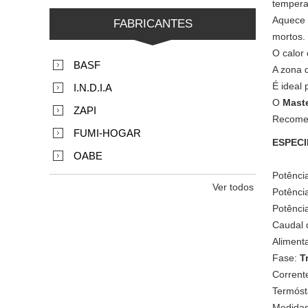
tempera
Aquece q
FABRICANTES
mortos.
O calor
BASF
A zona d
É ideal 
I.N.D.I.A
O
Mast
ZAPI
Recomen
FUMI-HOGAR
ESPECI
OABE
Potência
Ver todos
Potência
Potência
Caudal 
Alimenta
Fase:
T
Corrent
Termósta
Medidas