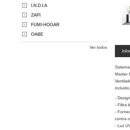
I.N.D.I.A
ZAPI
FUMI-HOGAR
OABE
Ver todos
Info
Sistema 
Master 
Ventilad
incluído
- Design
- Filtra
- Fornec
contra 
- Luz UV