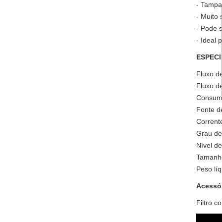
- Tampa 
- Muito
- Pode s
- Ideal 
ESPECI
Fluxo de
Fluxo de
Consumo
Fonte d
Corrente
Grau de
Nível d
Tamanho
Peso líq
Acessór
Filtro 