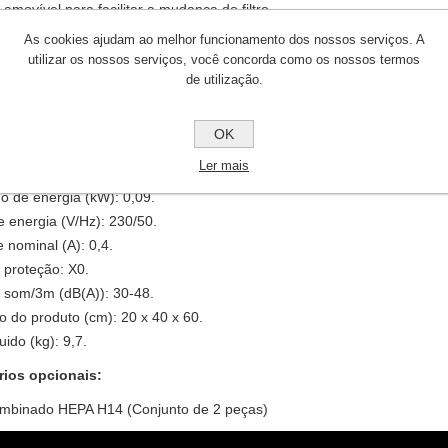
amovível para facilitar a mudança do filtro
 silencioso - no modo noturno apenas 32 dB(A)
As cookies ajudam ao melhor funcionamento dos nossos serviços. A
er controlado por WiFi através da aplicação
utilizar os nossos serviços, você concorda como os nossos termos
de utilização.
para apartamentos, casas e escritórios, lojas, consultórios médicos, s
FICAÇÕES TÉCNICAS:
OK
 ar com filtro livre E11 (m³/h): 360.
Ler mais
 ar com filtro livre H14 (m³/h): 164.
 de energia (kW): 0,09.
e energia (V/Hz): 230/50.
 nominal (A): 0,4.
 proteção: X0.
e som/3m (dB(A)): 30-48.
 do produto (cm): 20 x 40 x 60.
uido (kg): 9,7.
ios opcionais:
combinado HEPA H14 (Conjunto de 2 peças)