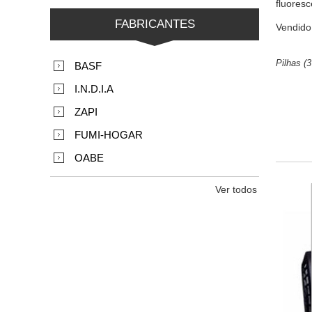
fluores
FABRICANTES
Vendido
Pilhas (
BASF
I.N.D.I.A
ZAPI
FUMI-HOGAR
OABE
Ver todos