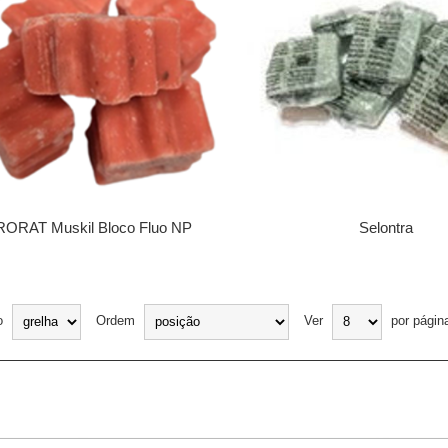
ORAT Muskil Bloco Fluo NP
Selontra
o
Ordem
Ver
por págin