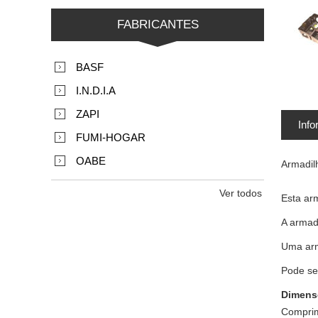
FABRICANTES
BASF
I.N.D.I.A
ZAPI
Info
FUMI-HOGAR
OABE
Armadilh
Ver todos
Esta arm
A armad
Uma arma
Pode ser
Dimens
Comprim