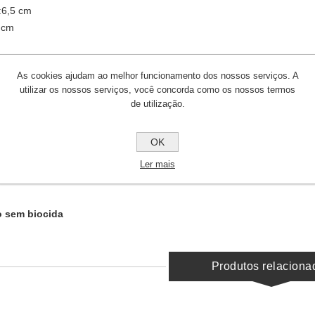
:6,5 cm
8 cm
o em embalagens á unidade.
As cookies ajudam ao melhor funcionamento dos nossos serviços. A
utilizar os nossos serviços, você concorda como os nossos termos
o não tóxico vendido em separado.
de utilização.
OK
Ler mais
o sem biocida
Produtos relaciona