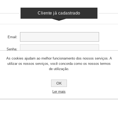
Cliente já cadastrado
Email:
Senha:
As cookies ajudam ao melhor funcionamento dos nossos serviços. A
Lembre-se de mim?
Esqueceu a senha?
utilizar os nossos serviços, você concorda como os nossos termos
de utilização.
OK
Ler mais