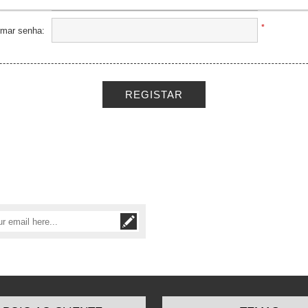
*
rmar senha: